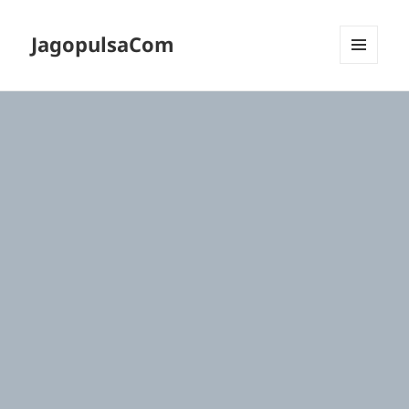
JagopulsaCom
MENU
DAN
WIDGET