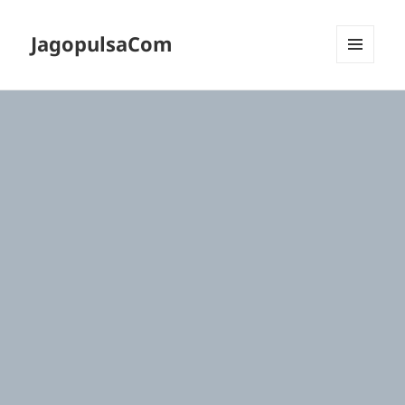
JagopulsaCom
MENU
DAN
WIDGET