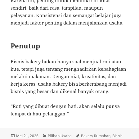
Karena itu, penting untuk memiliki ciri khas
sendiri, baik dari rasa, tampilan, maupun
pelayanan. Konsistensi dan semangat belajar juga
menjadi faktor penting dalam menjalankan usaha.
Penutup
Bisnis bakery bukan hanya soal menjual roti atau
kue, tetapi juga tentang menghadirkan kebahagiaan
melalui makanan. Dengan niat, kreativitas, dan
kerja keras, usaha bakery bisa berkembang menjadi
bisnis yang besar dan dikenal banyak orang.
“Roti yang dibuat dengan hati, akan selalu punya
tempat di hati pelanggan.”
Diposkan
Kategori
Tag
Mei 21, 2026
PIlihan Usaha
Bakery Rumahan
,
Bisnis