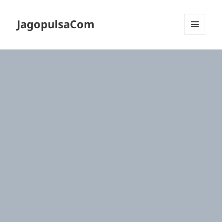
JagopulsaCom
MENU
DAN
WIDGET