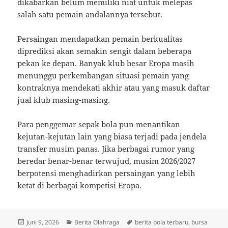
dikabarkan belum memiliki niat untuk melepas
salah satu pemain andalannya tersebut.
Persaingan mendapatkan pemain berkualitas
diprediksi akan semakin sengit dalam beberapa
pekan ke depan. Banyak klub besar Eropa masih
menunggu perkembangan situasi pemain yang
kontraknya mendekati akhir atau yang masuk daftar
jual klub masing-masing.
Para penggemar sepak bola pun menantikan
kejutan-kejutan lain yang biasa terjadi pada jendela
transfer musim panas. Jika berbagai rumor yang
beredar benar-benar terwujud, musim 2026/2027
berpotensi menghadirkan persaingan yang lebih
ketat di berbagai kompetisi Eropa.
Diposkan
Kategori
Tag
Juni 9, 2026
Berita Olahraga
berita bola terbaru
,
bursa