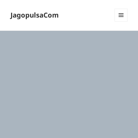
JagopulsaCom
MENU
DAN
WIDGET